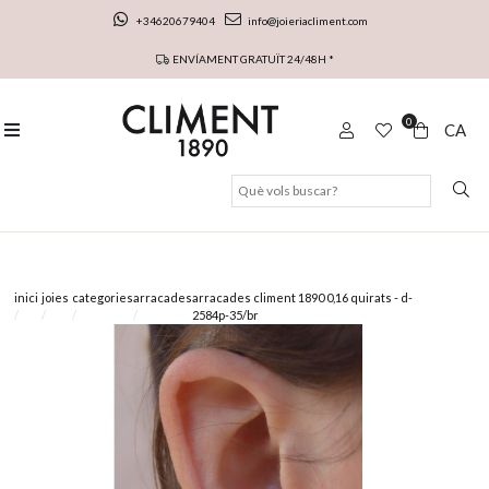
+34620679404
info@joieriacliment.com
ENVÍAMENT GRATUÏT 24/48H *
0
CA
inici
joies
categories
arracades
arracades climent 1890 0,16 quirats - d-
2584p-35/br