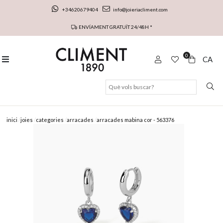
+34620679404
info@joieriacliment.com
ENVÍAMENT GRATUÏT 24/48H *
0
CA
inici
joies
categories
arracades
arracades mabina cor - 563376