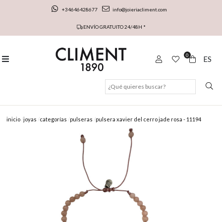
+34646428677
info@joieriacliment.com
ENVÍO GRATUITO 24/48H *
0
ES
inicio
joyas
categorías
pulseras
pulsera xavier del cerro jade rosa - 11194